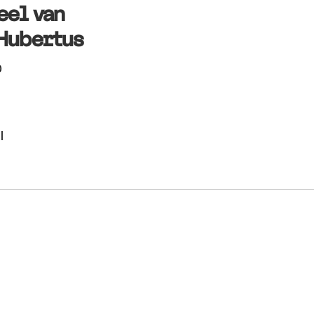
eel van
Hubertus
0
l