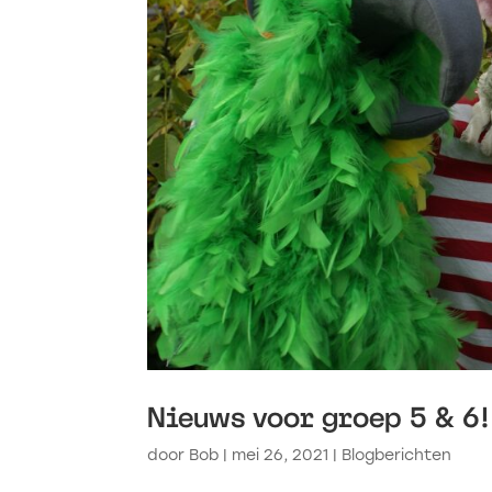
Nieuws voor groep 5 & 6!
door
Bob
|
mei 26, 2021
|
Blogberichten