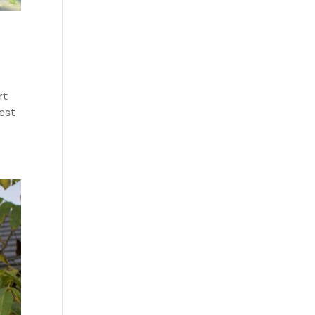
rt
eest