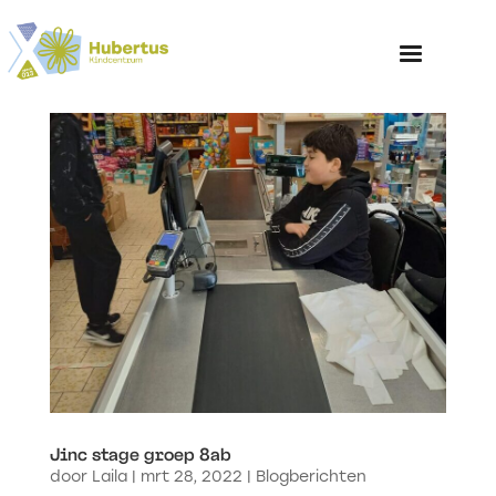
Home
Over het Kinderp
Jinc stage groep 8ab
door
Laila
|
mrt 28, 2022
|
Blogberichten