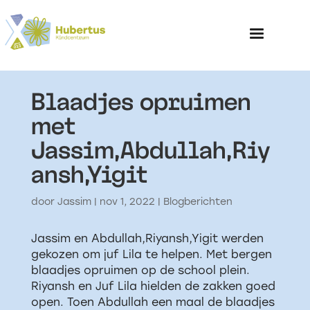
Blaadjes opruimen
Home
met
Jassim,Abdullah,Riy
Over het Kinderp
ansh,Yigit
door
Jassim
|
nov 1, 2022
|
Blogberichten
Jassim en Abdullah,Riyansh,Yigit werden
gekozen om juf Lila te helpen. Met bergen
blaadjes opruimen op de school plein.
Riyansh en Juf Lila hielden de zakken goed
open. Toen Abdullah een maal de blaadjes