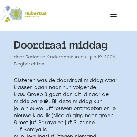
Doordraai middag
Home
door
Redactie Kinderpersbureau
|
jun 19, 2026
|
Blogberichten
Over het Kinderp
Gisteren was de doordraai middag waar
klassen gaan naar hun volgende
klas. Groep 8 gaat dan altijd naar de
middelbare 🏫. Bij deze middag kun
je je nieuwe juffrouwen ontmoeten en je
nieuwe klas. Ik (Nicola) ging naar groep
8 met juf Soraya en juf Suzanne.
Juf Soraya is
mijn lievelingsjuf (tegen niemand