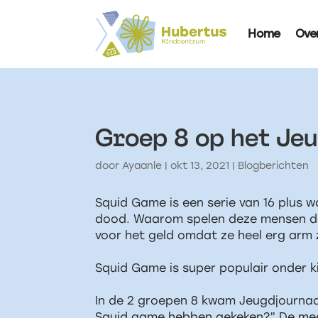
Home
Ove
Groep 8 op het Je
door
Ayaanle
|
okt 13, 2021
|
Blogberichten
Squid Game is een serie van 16 plus wa
dood. Waarom spelen deze mensen dan 
voor het geld omdat ze heel erg arm 
Squid Game is super populair onder ki
In de 2 groepen 8 kwam Jeugdjournaal
Squid game hebben gekeken?” De mees