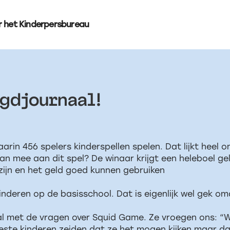
r het Kinderpersbureau
ugdjournaal!
arin 456 spelers kinderspellen spelen. Dat lijkt heel on
mee aan dit spel? De winaar krijgt een heleboel geld 
zijn en het geld goed kunnen gebruiken
nderen op de basisschool. Dat is eigenlijk wel gek omd
 met de vragen over Squid Game. Ze vroegen ons: “Wat
te kinderen zeiden dat ze het mogen kijken maar dan