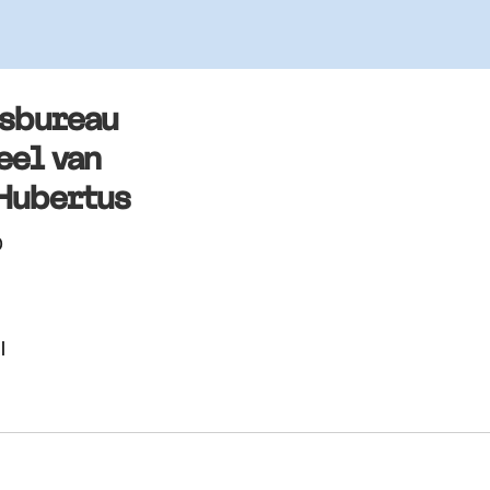
rsbureau
eel van
Hubertus
0
l