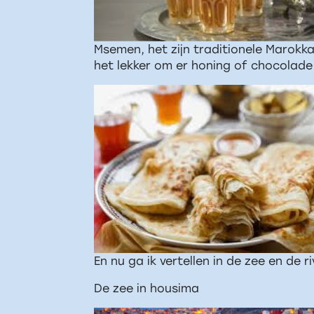
Msemen, het zijn traditionele Marokk
het lekker om er honing of chocolad
En nu ga ik vertellen in de zee en de r
De zee in housima