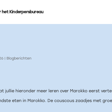
r het Kinderpersbureau
026
|
Blogberichten
at jullie hieronder meer leren over Marokko eerst verte
endste eten in Marokko. De couscous zaadjes met gr