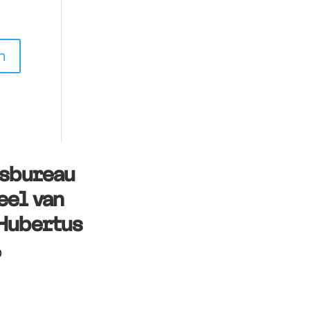
rsbureau
eel van
Hubertus
0