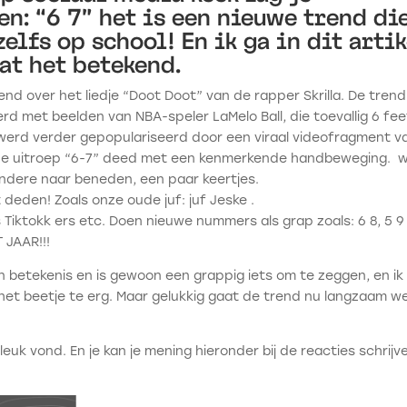
n: “6 7” het is een nieuwe trend di
zelfs op school! En ik ga in dit arti
wat het betekend.
end over het liedje “Doot Doot” van de rapper Skrilla. De trend
 met beelden van NBA-speler LaMelo Ball, die toevallig 6 fee
t werd verder gepopulariseerd door een viraal videofragment v
ie de uitroep “6-7” deed met een kenmerkende handbeweging. 
andere naar beneden, een paar keertjes.
deden! Zoals onze oude juf: juf Jeske .
Tiktokk ers etc. Doen nieuwe nummers als grap zoals: 6 8, 5 9
 JAAR!!!
een betekenis en is gewoon een grappig iets om te zeggen, en ik
het beetje te erg. Maar gelukkig gaat de trend nu langzaam w
leuk vond. En je kan je mening hieronder bij de reacties schrijv