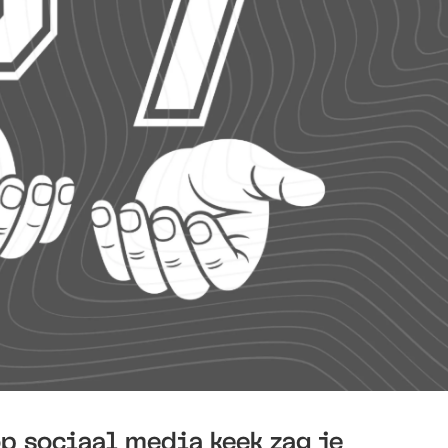
op sociaal media keek zag je