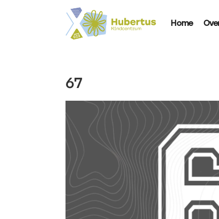
Home
Ove
67