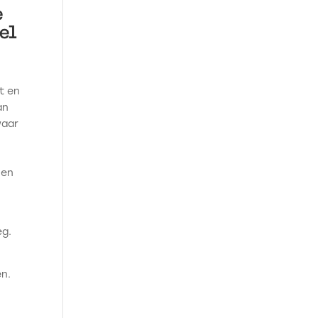
e
kel
t en
an
waar
 en
eg.
en.