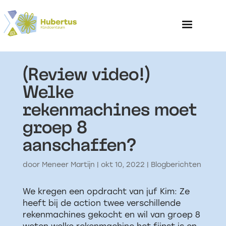
(Review video!)
Home
Welke
rekenmachines moet
Over het Kinderp
groep 8
aanschaffen?
door
Meneer Martijn
|
okt 10, 2022
|
Blogberichten
We kregen een opdracht van juf Kim: Ze
heeft bij de action twee verschillende
rekenmachines gekocht en wil van groep 8