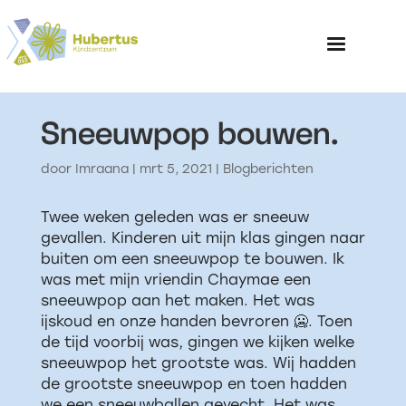
Sneeuwpop bouwen.
Home
door
Imraana
|
mrt 5, 2021
|
Blogberichten
Over het Kinderp
Twee weken geleden was er sneeuw
gevallen. Kinderen uit mijn klas gingen naar
buiten om een sneeuwpop te bouwen. Ik
was met mijn vriendin Chaymae een
sneeuwpop aan het maken. Het was
ijskoud en onze handen bevroren 🥶. Toen
de tijd voorbij was, gingen we kijken welke
sneeuwpop het grootste was. Wij hadden
de grootste sneeuwpop en toen hadden
we een sneeuwballen gevecht. Het was