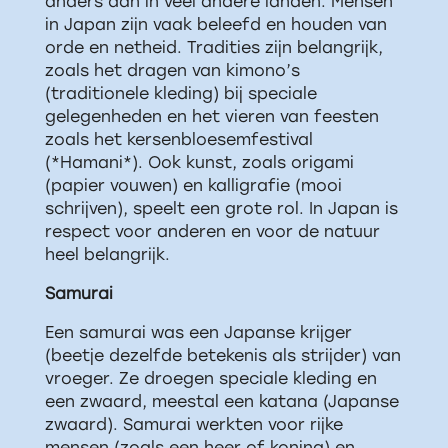
anders dan in veel andere landen. Mensen
in Japan zijn vaak beleefd en houden van
orde en netheid. Tradities zijn belangrijk,
zoals het dragen van kimono’s
(traditionele kleding) bij speciale
gelegenheden en het vieren van feesten
zoals het kersenbloesemfestival
(*Hamani*). Ook kunst, zoals origami
(papier vouwen) en kalligrafie (mooi
schrijven), speelt een grote rol. In Japan is
respect voor anderen en voor de natuur
heel belangrijk.
Samurai
Een samurai was een Japanse krijger
(beetje dezelfde betekenis als strijder) van
vroeger. Ze droegen speciale kleding en
een zwaard, meestal een katana (Japanse
zwaard). Samurai werkten voor rijke
mensen (zoals een heer of koning) en