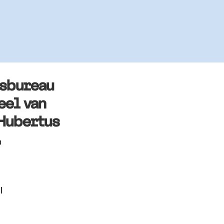
rsbureau
eel van
Hubertus
0
l