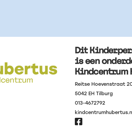
Dit Kinderpe
is een onderd
Kindcentrum 
Reitse Hoevenstraat 2
5042 EH Tilburg
013-4672792
kindcentrumhubertus.n
