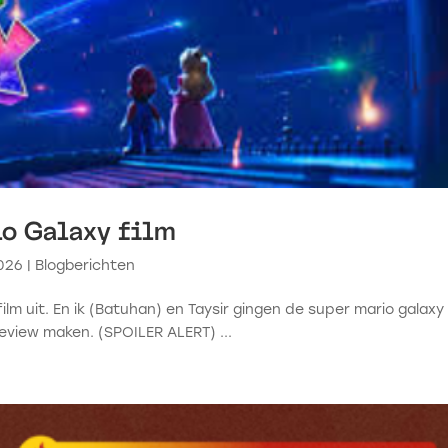
io Galaxy film
2026
|
Blogberichten
lm uit. En ik (Batuhan) en Taysir gingen de super mario galaxy 
n review maken. (SPOILER ALERT) ...