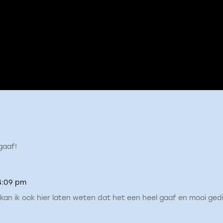
gaaf!
4:09 pm
kan ik ook hier laten weten dat het een heel gaaf en mooi gedicht