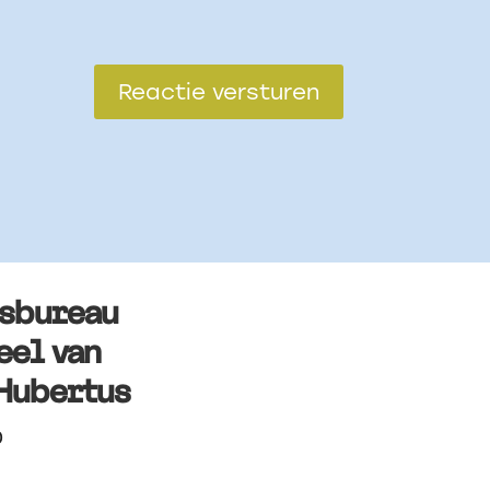
Reactie versturen
rsbureau
eel van
Hubertus
0